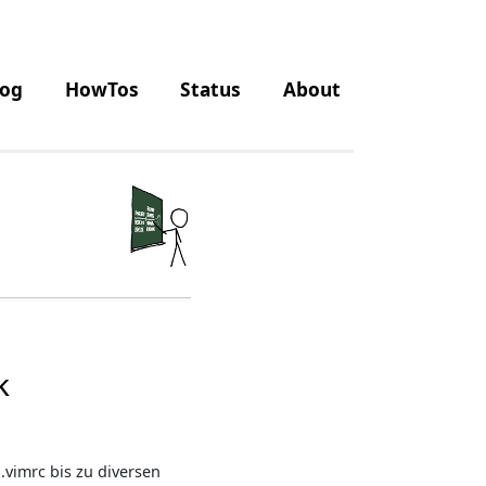
log
HowTos
Status
About
k
vimrc bis zu diversen