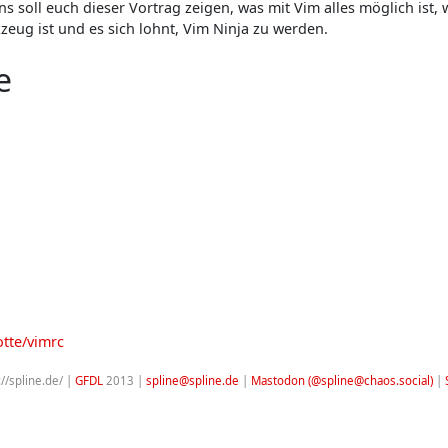
ns soll euch dieser Vortrag zeigen, was mit Vim alles möglich ist,
eug ist und es sich lohnt, Vim Ninja zu werden.
e
otte/vimrc
://spline.de/ |
GFDL
2013 |
spline@spline.de
|
Mastodon (@spline@chaos.social)
|