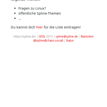
Fragen zu Linux?
öffentliche Spline-Themen
…
Du kannst dich
hier
für die Liste eintragen!
https://spline.de/ |
GFDL
2013 |
spline@spline.de
|
Mastodon
(@spline@chaos.social)
|
Status